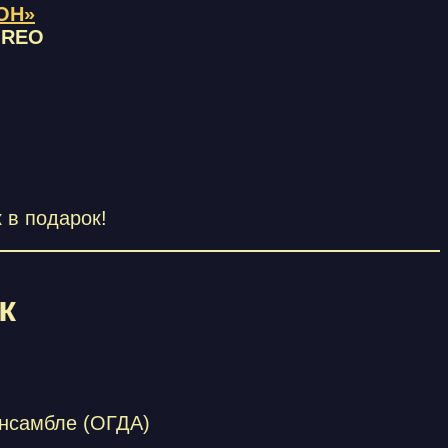
ИОН»
OREO
 в подарок!
к
ансамбле (ОГДА)