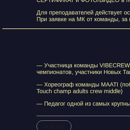
СЕРТИФИКАТ и ФОТО/ВИДЕО в по
Для преподавателей действует о
При заявке на МК от команды, за
— Участница команды VIBECREW
чемпионатов, участники Новых Тан
— Хореограф команды MAATI (побе
Touch champ adults crew middle)
— Педагог одной из самых крупны
LILAC MAY