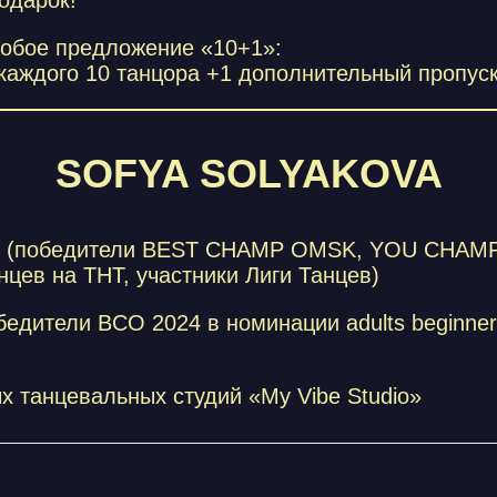
дарок!
собое предложение «10+1»:
 каждого 10 танцора +1 дополнительный пропуск
SOFYA SOLYAKOVA
 (победители BEST CHAMP OMSK, YOU CHAMP и
цев на ТНТ, участники Лиги Танцев)
дители BCO 2024 в номинации adults beginners
х танцевальных студий «My Vibe Studio»