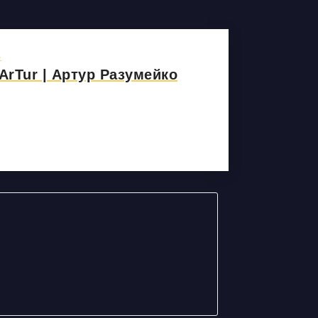
Ь
rTur | Артур Разумейко