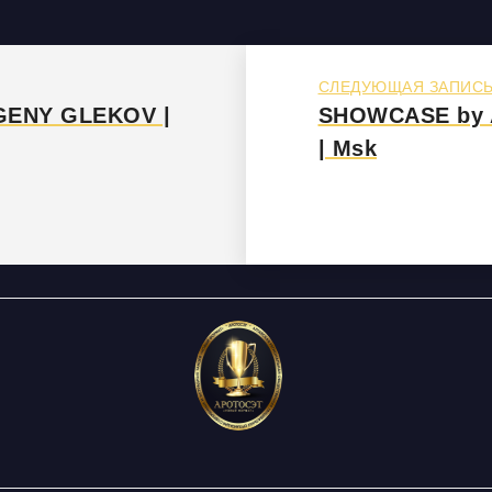
СЛЕДУЮЩАЯ ЗАПИС
GENY GLEKOV |
SHOWCASE by A
| Msk